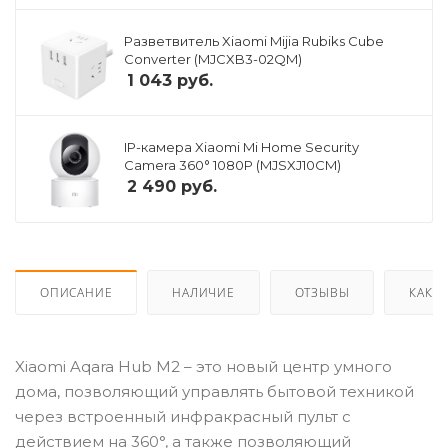
Разветвитель Xiaomi Mijia Rubiks Cube
Converter (MJCXB3-02QM)
1 043
руб.
IP-камера Xiaomi Mi Home Security
Camera 360° 1080P (MJSXJ10CM)
2 490
руб.
ОПИСАНИЕ
НАЛИЧИЕ
ОТЗЫВЫ
КАК К
Xiaomi Aqara Hub M2 – это новый центр умного
дома, позволяющий управлять бытовой техникой
через встроенный инфракрасный пульт с
действием на 360°, а также позволяющий