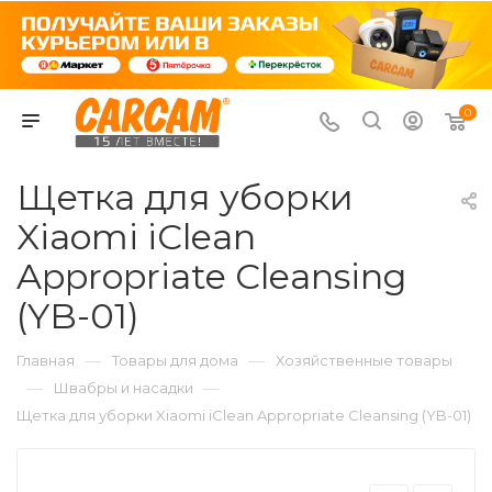
0
Щетка для уборки
Xiaomi iСlean
Appropriate Cleansing
(YB-01)
—
—
Главная
Товары для дома
Хозяйственные товары
—
—
Швабры и насадки
Щетка для уборки Xiaomi iСlean Appropriate Cleansing (YB-01)