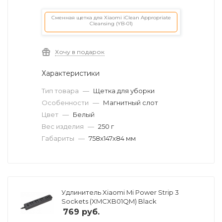
Сменная щетка для Xiaomi iClean Appropriate
Cleansing (YB-01)
Хочу в подарок
Характеристики
Тип товара
—
Щетка для уборки
Особенности
—
Магнитный слот
Цвет
—
Белый
Вес изделия
—
250 г
Габариты
—
758x147x84 мм
Удлинитель Xiaomi Mi Power Strip 3
Sockets (XMCXB01QM) Black
769
руб.