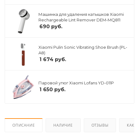
Машинка для удаления катышков Xiaomi
Rechargeable Lint Remover DEM-MQ811
690
руб.
Xiaomi Pulin Sonic Vibrating Shoe Brush (PL-
A8)
1 674
руб.
Паровой утюг Xiaomi Lofans YD-011P
1 650
руб.
ОПИСАНИЕ
НАЛИЧИЕ
ОТЗЫВЫ
КАК К