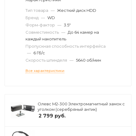
Тип товара
—
Жесткий диск HDD
Бренд
—
WD
Форм-фактор
—
3.5"
Совместимость
—
До 64 камер на
каждый накопитель
Пропускная способность интерфейса
—
6 Гб/с
Скорость шпинделя
—
5640 об/мин
Все характеристики
Олевс M2-300 Электромагнитный замок с
уголком (серебряный антик)
2 799
руб.