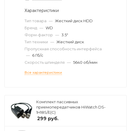
Характеристики
Тип товара
—
Жесткий диск HDD
Бренд
—
WD
Форм-фактор
—
3.5"
Тип техники
—
Жесткий диск
Пропускная способность интерфейса
—
6 Гб/с
Скорость шпинделя
—
5640 об/мин
Все характеристики
Комплект пассивных
приемопередатчиков HiWatch DS-
1H18S/E(C)
299
руб.