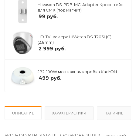
Hikvision DS-PDB-MC-Adapter Кронштейн
для СМК (под магнит)
99
руб.
HD-TVI-камера HiWatch DS-T203L(C)
(2.8mm)
2 999
руб.
JB2-100W монтажная коробка KadrON
499
руб.
ОПИСАНИЕ
ХАРАКТЕРИСТИКИ
НАЛИЧИЕ
WD HDD 8TB, SATA III, 3.5" (WD85PURU) – жесткий