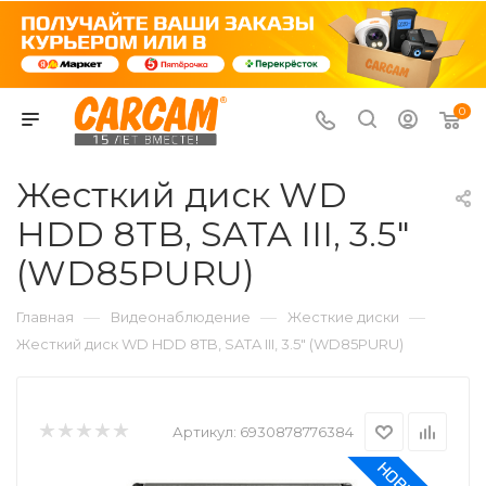
0
Жесткий диск WD
HDD 8TB, SATA III, 3.5"
(WD85PURU)
—
—
—
Главная
Видеонаблюдение
Жесткие диски
Жесткий диск WD HDD 8TB, SATA III, 3.5" (WD85PURU)
Артикул:
6930878776384