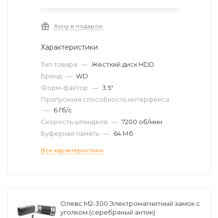
Хочу в подарок
Характеристики
Тип товара
—
Жесткий диск HDD
Бренд
—
WD
Форм-фактор
—
3.5"
Пропускная способность интерфейса
—
6 Гб/с
Скорость шпинделя
—
7200 об/мин
Буферная память
—
64 Мб
Все характеристики
Олевс M2-300 Электромагнитный замок с
уголком (серебряный антик)