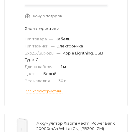
Хочу в подарок
Характеристики
Тип товара
—
Кабель
Тип техники
—
Электроника
Входы/Выходы
—
Apple Lightning, USB
Type-C
Длина кабеля
—
1 м
Цвет
—
Белый
Вес изделия
—
30 г
Все характеристики
Аккумулятор Xiaomi Redmi Power Bank
20000mAh White (CN) (PB200LZM)