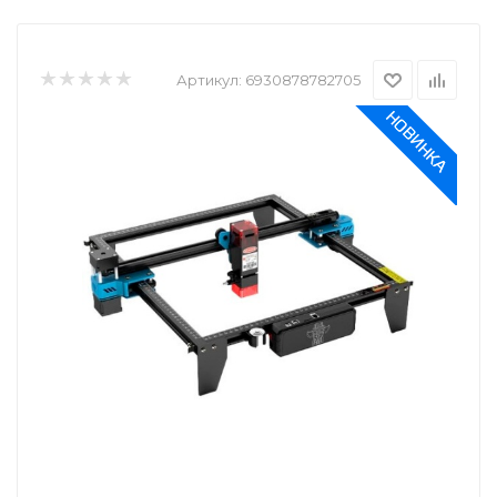
Артикул:
6930878782705