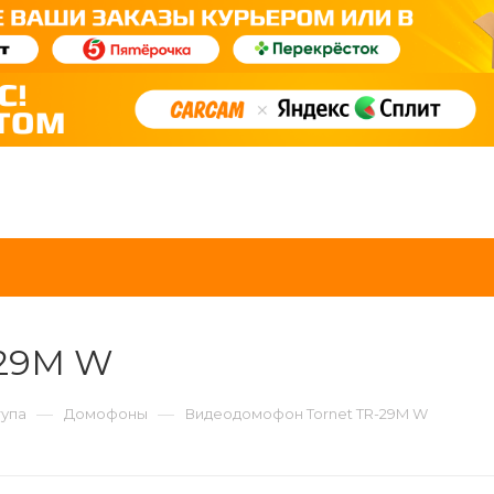
-29M W
—
—
тупа
Домофоны
Видеодомофон Tornet TR-29M W