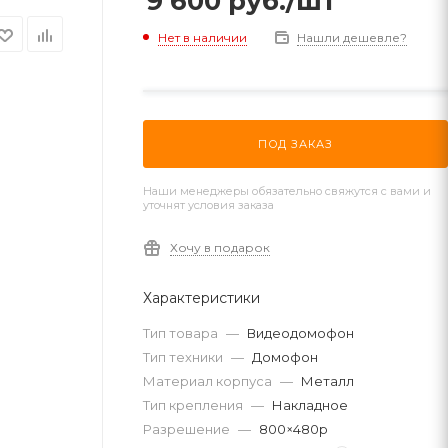
9 600
руб.
/шт
Нет в наличии
Нашли дешевле?
ПОД ЗАКАЗ
Наши менеджеры обязательно свяжутся с вами и
уточнят условия заказа
Хочу в подарок
Характеристики
Тип товара
—
Видеодомофон
Тип техники
—
Домофон
Материал корпуса
—
Металл
Тип крепления
—
Накладное
Разрешение
—
800×480p