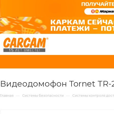
Видеодомофон Tornet TR
—
—
Главная
Системы безопасности
Системы контроля дос