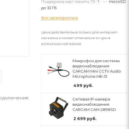
Поддержка карт памяти, ГБ
—
microSD
?
до 32 ГБ
Все характеристики
Цена действительна только для интернет-
магазина и может отличаться от цен в
розничных магазинах
Микрофон для системы
видеонаблюдения
CARCAM Mini CCTV Audio
Microphone MK-51
499
руб.
подключения
Сетевая IP-камера
видеонаблюдения
CARCAM CAM-2898SD
2 699
руб.