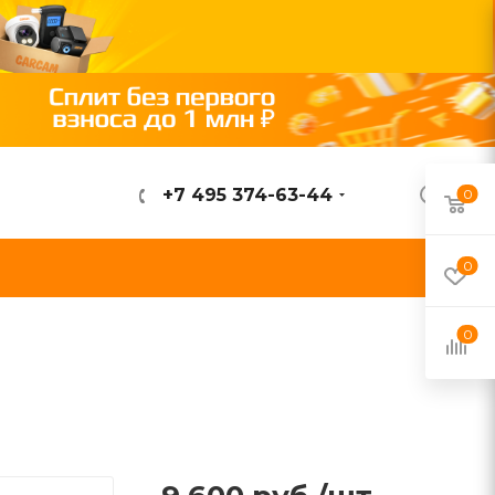
+7 495 374-63-44
0
ВОЙТИ
0
0