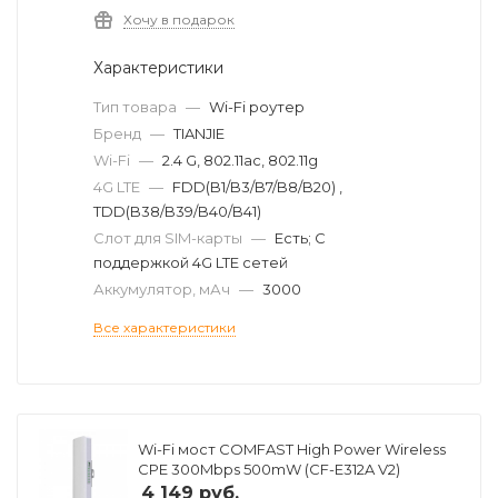
Хочу в подарок
Характеристики
Тип товара
—
Wi-Fi роутер
Бренд
—
TIANJIE
Wi-Fi
—
2.4 G, 802.11ac, 802.11g
4G LTE
—
FDD(B1/B3/B7/B8/B20) ,
TDD(B38/B39/B40/B41)
Слот для SIM-карты
—
Есть; С
поддержкой 4G LTE сетей
Аккумулятор, мАч
—
3000
Все характеристики
Wi-Fi мост COMFAST High Power Wireless
CPE 300Mbps 500mW (CF-E312A V2)
4 149
руб.