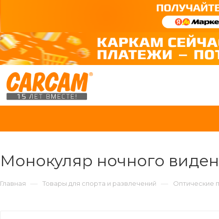
Монокуляр ночного видени
—
—
Главная
Товары для спорта и развлечений
Оптические 