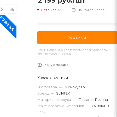
2 199
руб.
/шт
Нет в наличии
Нашли дешевле?
ПОД ЗАКАЗ
Наши менеджеры обязательно свяжутся с вами и
уточнят условия заказа
Хочу в подарок
Характеристики
Тип товара
—
Монокуляр
Бренд
—
SUNTEK
Материал корпуса
—
Пластик, Резина
Макс. разрешение записи
—
1920×1080
пикс