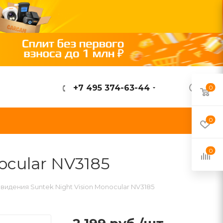
+7 495 374-63-44
0
ВОЙТИ
0
0
ocular NV3185
идения Suntek Night Vision Monocular NV3185