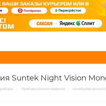
я Suntek Night Vision Mon
—
—
приборы
Приборы ночного видения
Монокуляр ночного в