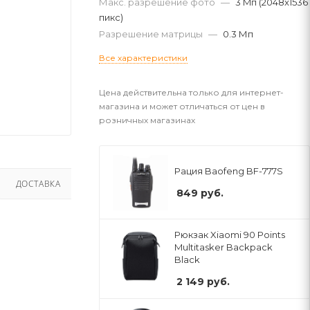
Макс. разрешение фото
—
3 Mп (2048x1536
пикс)
Разрешение матрицы
—
0.3 Мп
Все характеристики
Цена действительна только для интернет-
магазина и может отличаться от цен в
розничных магазинах
Рация Baofeng BF-777S
ДОСТАВКА
849
руб.
Рюкзак Xiaomi 90 Points
Multitasker Backpack
Black
2 149
руб.