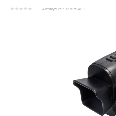
Артикул:
6930878757499