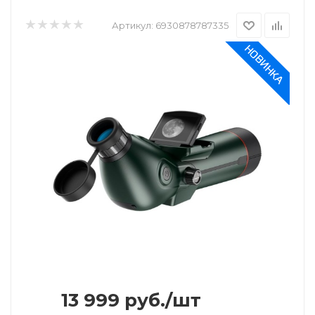
Артикул:
6930878787335
13 999
руб.
/шт