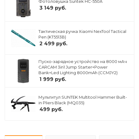
Фотоловушка Suntek HC-550A
3 149
руб.
Тактическая ручка Xiaomi NexTool Tactical
Pen (KT5513B)
2 499
руб.
Пуско-зарядное устройство на 8000 мАч
CARCAM 3in1 Jump Starter+Power
Bank+Led Lighting 8000mAh (CCMJY2)
1 999
руб.
Мультитул SUNTEK Multitool Hammer Built-
in Pliers Black (MQ035)
499
руб.