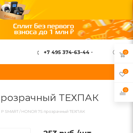
+7 495 374-63-44
0
ВОЙТИ
0
0
 прозрачный ТЕХПАК
 P SMART / HONOR 7S прозрачный ТЕХПАК