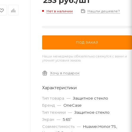
253
руб.
/шт
Нет в наличии
Нашли дешевле?
ПОД ЗАКАЗ
Наши менеджеры обязательно свяжутся с вами и
уточнят условия заказа
Хочу в подарок
Характеристики
Тип товара
—
Защитное стекло
Бренд
—
OneCase
Тип техники
—
Защитное стекло
Экран
—
5.65”
Совместимость
—
Huawei Honor 7S,