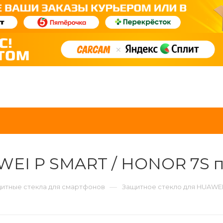
AWEI P SMART / HONOR 7S
—
итные стекла для смартфонов
Защитное стекло для HUAWEI