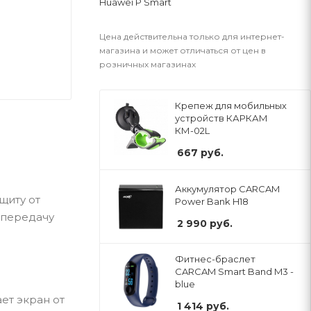
Huawei P Smart
Цена действительна только для интернет-
магазина и может отличаться от цен в
розничных магазинах
Крепеж для мобильных
устройств КАРКАМ
КМ-02L
667
руб.
Аккумулятор CARCAM
щиту от
Power Bank H18
опередачу
2 990
руб.
Фитнес-браслет
CARCAM Smart Band M3 -
blue
ет экран от
1 414
руб.