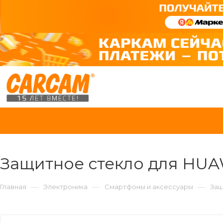
Защитное стекло для HU
—
—
—
Главная
Электроника
Смартфоны и аксессуары
Защ