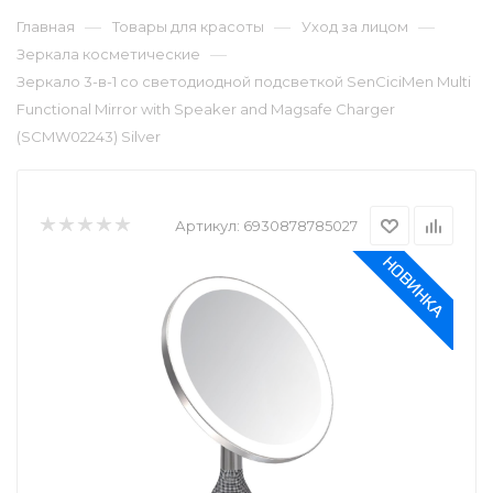
—
—
—
Главная
Товары для красоты
Уход за лицом
—
Зеркала косметические
Зеркало 3-в-1 со светодиодной подсветкой SenCiciMen Multi
Functional Mirror with Speaker and Magsafe Charger
(SCMW02243) Silver
Артикул:
6930878785027