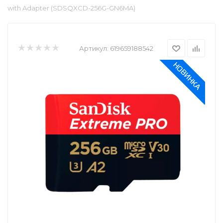
with Adapter (SDSQXCD-256G-GN6MA)
Артикул:
619659188542