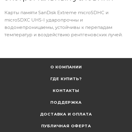
Карты памяти SanDisk Extreme microSDHC и
microSDXC UHS-I ударопрочны и
водонепроницаемы, устойчивы к перепадам
температур и воздействию рентгеновских лучей.
О КОМПАНИИ
ГДЕ КУПИТЬ?
КОНТАКТЫ
ПОДДЕРЖКА
ДОСТАВКА И ОПЛАТА
ПУБЛИЧНАЯ ОФЕРТА