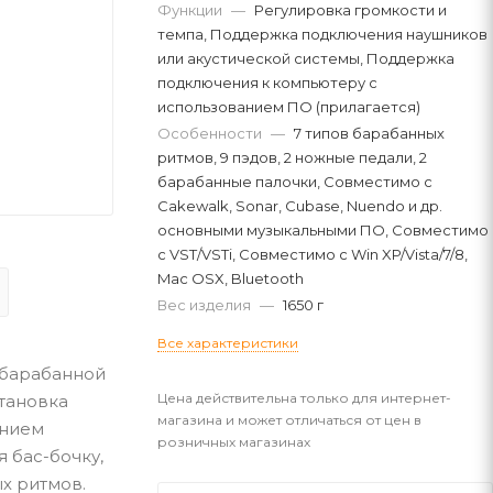
Функции
—
Регулировка громкости и
темпа, Поддержка подключения наушников
или акустической системы, Поддержка
подключения к компьютеру с
использованием ПО (прилагается)
Особенности
—
7 типов барабанных
ритмов, 9 пэдов, 2 ножные педали, 2
барабанные палочки, Совместимо с
Cakewalk, Sonar, Cubase, Nuendo и др.
основными музыкальными ПО, Совместимо
с VST/VSTi, Совместимо с Win XP/Vista/7/8,
Mac OSX, Bluetooth
Вес изделия
—
1650 г
Все характеристики
 барабанной
Цена действительна только для интернет-
тановка
магазина и может отличаться от цен в
анием
розничных магазинах
 бас-бочку,
ых ритмов.