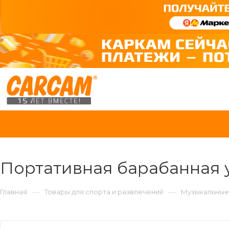
Портативная барабанная у
—
—
Главная
Товары для спорта и развлечений
Музыкальные