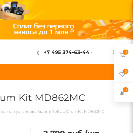
+7 495 374-63-44
0
ВОЙТИ
0
0
Drum Kit MD862MC
банная установка Xiaomi Roll Up Drum Kit MD862MC