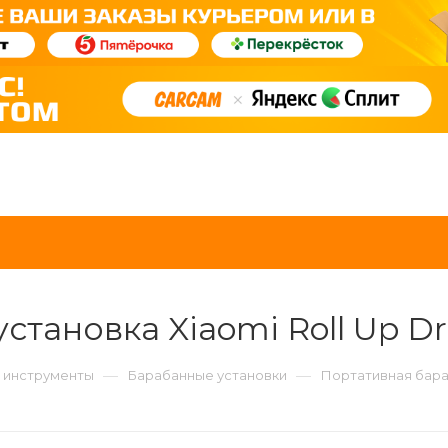
становка Xiaomi Roll Up 
—
—
 инструменты
Барабанные установки
Портативная бара