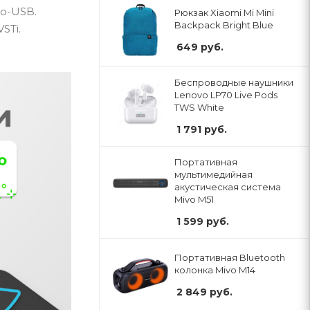
ro-USB.
Рюкзак Xiaomi Mi Mini
Backpack Bright Blue
STi.
649
руб.
Беспроводные наушники
Lenovo LP70 Live Pods
TWS White
1 791
руб.
Портативная
мультимедийная
акустическая система
Mivo M51
1 599
руб.
Портативная Bluetooth
колонка Mivo M14
2 849
руб.