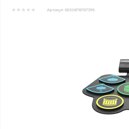
Артикул:
6930878767399