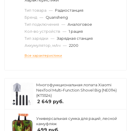
Тип товара
—
Радиостанция
Бренд
—
Quansheng
Тип подключения
—
Аналоговое
Кол-во устройств
—
1 рация
Тип зарядки
—
Зарядная станция
Аккумулятор, мАч
—
2200
Все характеристики
Многофункциональная лопата Xiaomi
NexTool Multi-Function Shovel Big (NE0114)
(KT5524)
2 649
руб.
Универсальная сумка для раций, лесной
камуфляж
499
руб.