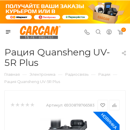
0
Рация Quansheng UV-
5R Plus
—
—
—
—
Главная
Электроника
Радиосвязь
Рации
Рация Quansheng UV-5R Plus
Артикул:
6930878766583