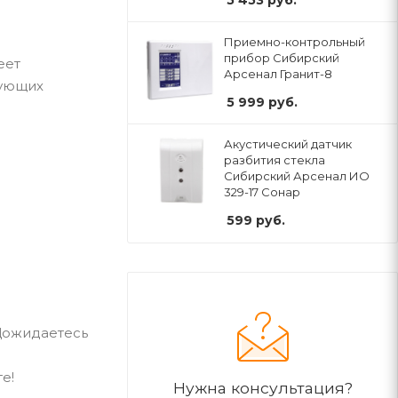
5 453
руб.
Приемно-контрольный
прибор Сибирский
еет
Арсенал Гранит-8
рующих
5 999
руб.
Акустический датчик
разбития стекла
Сибирский Арсенал ИО
329-17 Сонар
599
руб.
 Дожидаетесь
е!
Нужна консультация?