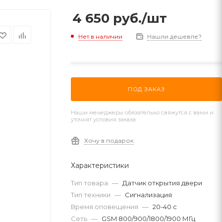
4 650
руб.
/шт
Нет в наличии
Нашли дешевле?
ПОД ЗАКАЗ
Наши менеджеры обязательно свяжутся с вами и
уточнят условия заказа
Хочу в подарок
Характеристики
Тип товара
—
Датчик открытия двери
Тип техники
—
Сигнализация
Время оповещения
—
20-40 с
Сеть
—
GSM 800/900/1800/1900 МГц