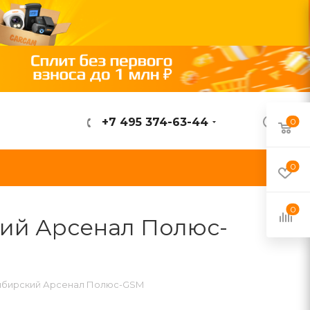
+7 495 374-63-44
0
ВОЙТИ
0
0
ий Арсенал Полюс-
Сибирский Арсенал Полюс-GSM