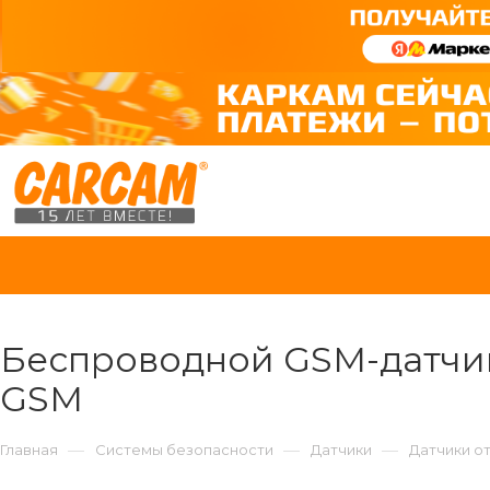
Беспроводной GSM-датчик
GSM
—
—
—
Главная
Системы безопасности
Датчики
Датчики о