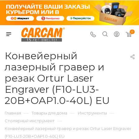
0
Конвейерный
лазерный гравер и
резак Ortur Laser
Engraver (F10-LU3-
20B+OAP1.0-40L) EU
—
—
—
Главная
Товары для дома
Инструменты
—
Столярный инструмент
Конвейерный лазерный гравер и резак Ortur Laser Engraver
(F10-LU3-20B+OAP1.0-40L) EU