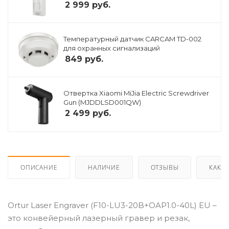
2 999
руб.
Температурный датчик CARCAM TD-002
для охранных сигнализаций
849
руб.
Отвертка Xiaomi MiJia Electric Screwdriver
Gun (MJDDLSD001QW)
2 499
руб.
ОПИСАНИЕ
НАЛИЧИЕ
ОТЗЫВЫ
КАК К
Ortur Laser Engraver (F10-LU3-20B+OAP1.0-40L) EU –
это конвейерный лазерный гравер и резак,