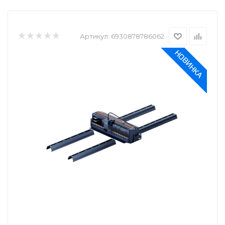
Артикул:
6930878786062