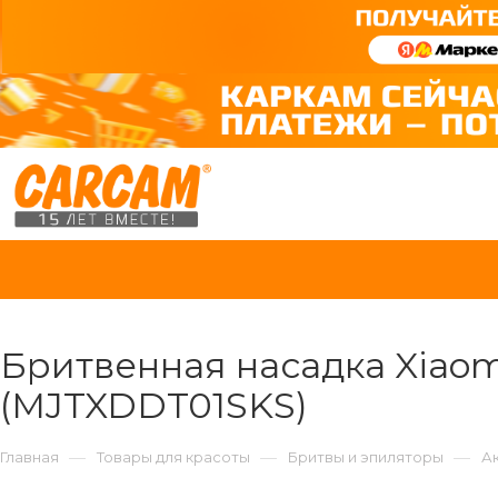
Бритвенная насадка Xiaomi
(MJTXDDT01SKS)
—
—
—
Главная
Товары для красоты
Бритвы и эпиляторы
А