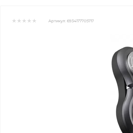
Артикул:
6934177705717