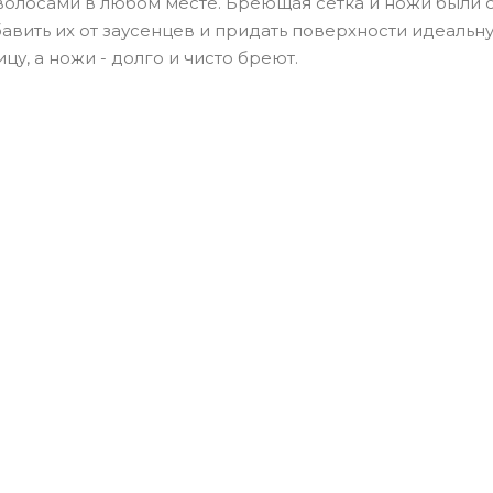
волосами в любом месте. Бреющая сетка и ножи были 
авить их от заусенцев и придать поверхности идеальн
цу, а ножи - долго и чисто бреют.