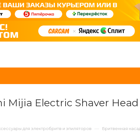
 Mijia Electric Shaver Hea
—
ксессуары для электробритв и эпиляторов
Бритвенная насад