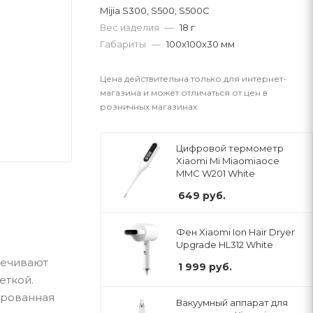
Mijia S300, S500, S500C
Вес изделия
—
18 г
Габариты
—
100x100x30 мм
Цена действительна только для интернет-
магазина и может отличаться от цен в
розничных магазинах
Цифровой термометр
Xiaomi Mi Miaomiaoce
MMC W201 White
649
руб.
Фен Xiaomi Ion Hair Dryer
Upgrade HL312 White
печивают
1 999
руб.
еткой.
ированная
Вакуумный аппарат для