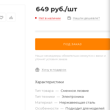
649
руб.
/шт
Нет в наличии
Нашли дешевле?
ПОД ЗАКАЗ
Наши менеджеры обязательно свяжутся с вами и
уточнят условия заказа
Хочу в подарок
Характеристики
Тип товара
—
Сменное лезвие
Тип техники
—
Электроника
Материал
—
Нержавеющая сталь
Особенности
—
Подходит для моделей: