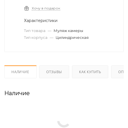
Хочу в подарок
Характеристики
Тип товара
—
Муляж камеры
Тип корпуса
—
Цилиндрическая
НАЛИЧИЕ
ОТЗЫВЫ
КАК КУПИТЬ
ОПЛА
Наличие