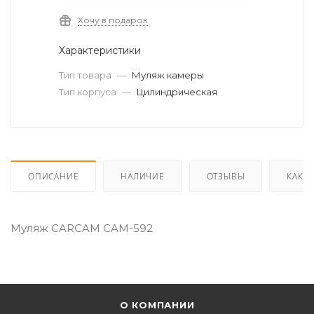
Хочу в подарок
Характеристики
Тип товара
—
Муляж камеры
Тип корпуса
—
Цилиндрическая
ОПИСАНИЕ
НАЛИЧИЕ
ОТЗЫВЫ
КАК К
Муляж CARCAM CAM-592
О КОМПАНИИ