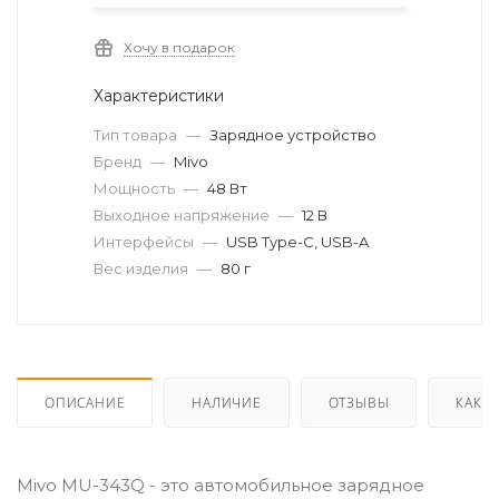
Хочу в подарок
Характеристики
Тип товара
—
Зарядное устройство
Бренд
—
Mivo
Мощность
—
48 Вт
Выходное напряжение
—
12 В
Интерфейсы
—
USB Type-C, USB-A
Вес изделия
—
80 г
ОПИСАНИЕ
НАЛИЧИЕ
ОТЗЫВЫ
КАК К
Mivo MU-343Q - это автомобильное зарядное