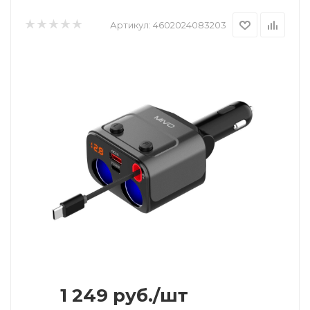
Артикул:
4602024083203
1 249
руб.
/шт