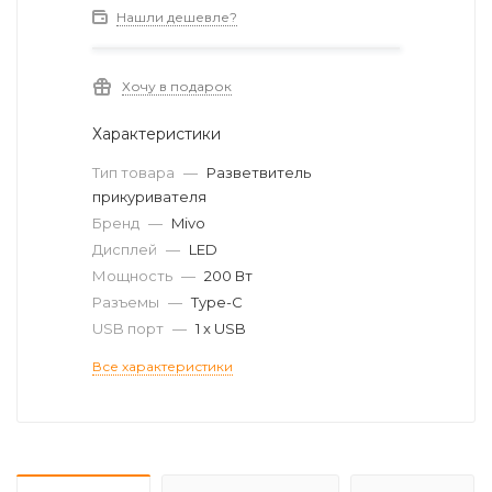
Нашли дешевле?
Хочу в подарок
Характеристики
Тип товара
—
Разветвитель
прикуривателя
Бренд
—
Mivo
Дисплей
—
LED
Мощность
—
200 Вт
Разъемы
—
Type-C
USB порт
—
1 x USB
Все характеристики