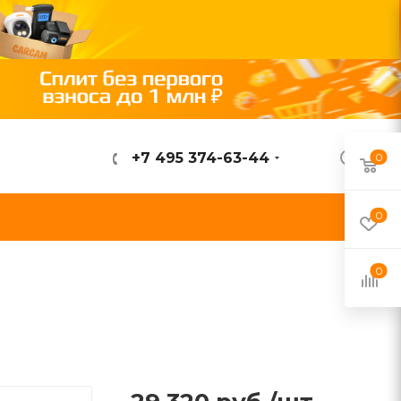
+7 495 374-63-44
0
ВОЙТИ
0
0