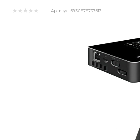
Артикул:
6930878737613