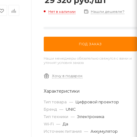
29 320
руб.
/шт
Нет в наличии
Нашли дешевле?
ПОД ЗАКАЗ
Наши менеджеры обязательно свяжутся с вами и
уточнят условия заказа
Хочу в подарок
Характеристики
Тип товара
—
Цифровой проектор
Бренд
—
UNIC
Тип техники
—
Электроника
Wi-Fi
—
Да
Источник питания
—
Аккумулятор