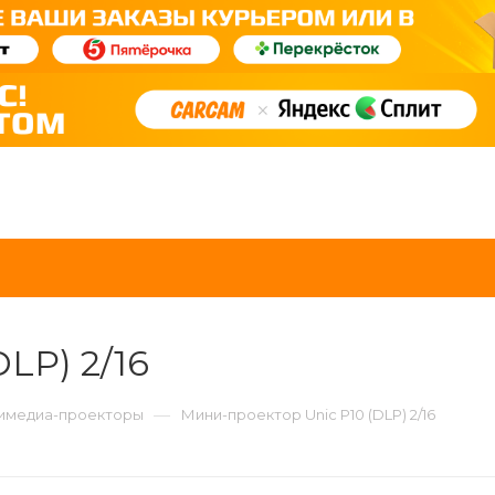
LP) 2/16
—
имедиа-проекторы
Мини-проектор Unic P10 (DLP) 2/16