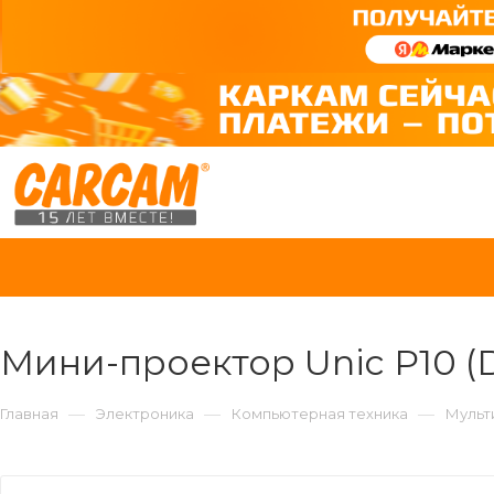
Мини-проектор Unic P10 (D
—
—
—
Главная
Электроника
Компьютерная техника
Мульт