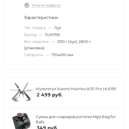
Хочу в подарок
Характеристики
Тип товара
—
Лук
Бренд
—
SUNTEK
Вес изделия
—
2150 г (лук); 2800 г
(упаковка)
Габариты
—
710x490 мм
Мультитул Xiaomi HuoHou K30 Pro HU0191
2 499
руб.
Сумка для снарядов рогатки Mijia Bag for
Balls
349
руб.