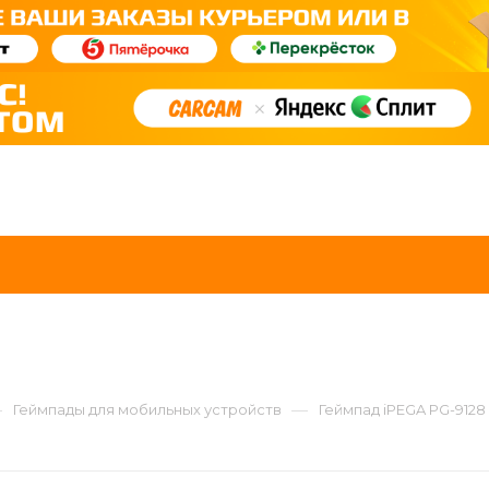
—
—
Геймпады для мобильных устройств
Геймпад iPEGA PG-9128