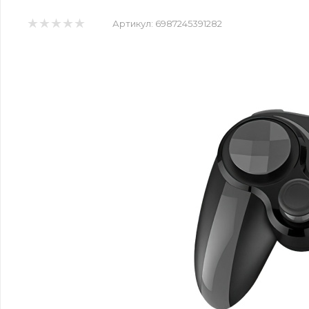
Артикул:
6987245391282