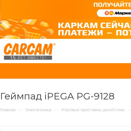
Геймпад iPEGA PG-9128
—
—
Главная
Электроника
Игровые приставки, джойстики