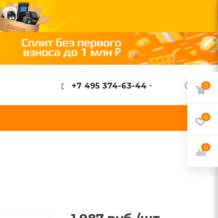
+7 495 374-63-44
0
ВОЙТИ
0
0