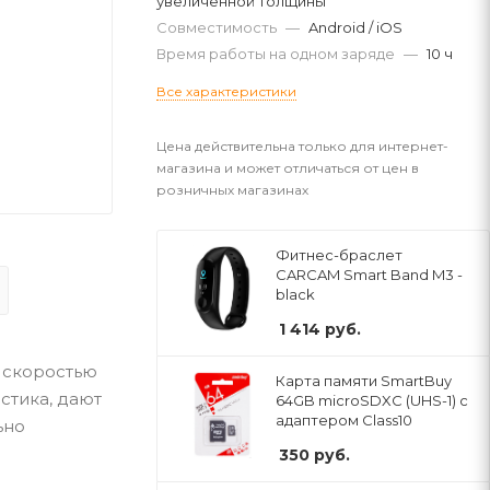
увеличенной толщины
Совместимость
—
Android / iOS
Время работы на одном заряде
—
10 ч
Все характеристики
Цена действительна только для интернет-
магазина и может отличаться от цен в
розничных магазинах
Фитнес-браслет
CARCAM Smart Band M3 -
black
1 414
руб.
 скоростью
Карта памяти SmartBuy
стика, дают
64GB microSDXC (UHS-1) с
адаптером Class10
ьно
350
руб.