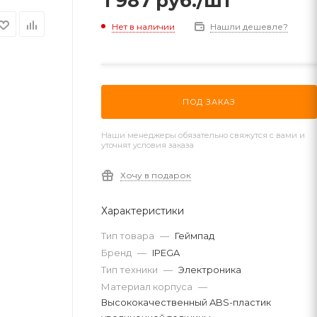
1 987
руб.
/шт
Нет в наличии
Нашли дешевле?
ПОД ЗАКАЗ
Наши менеджеры обязательно свяжутся с вами и
уточнят условия заказа
Хочу в подарок
Характеристики
Тип товара
—
Геймпад
Бренд
—
IPEGA
Тип техники
—
Электроника
Материал корпуса
—
Высококачественный ABS-пластик