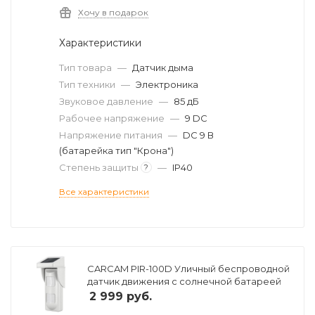
Хочу в подарок
Характеристики
Тип товара
—
Датчик дыма
Тип техники
—
Электроника
Звуковое давление
—
85 дБ
Рабочее напряжение
—
9 DC
Напряжение питания
—
DC 9 В
(батарейка тип "Крона")
Степень защиты
—
IP40
?
Все характеристики
CARCAM PIR-100D Уличный беспроводной
датчик движения с солнечной батареей
2 999
руб.