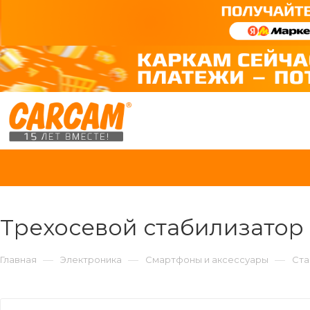
Трехосевой стабилизатор
—
—
—
Главная
Электроника
Смартфоны и аксессуары
Ста