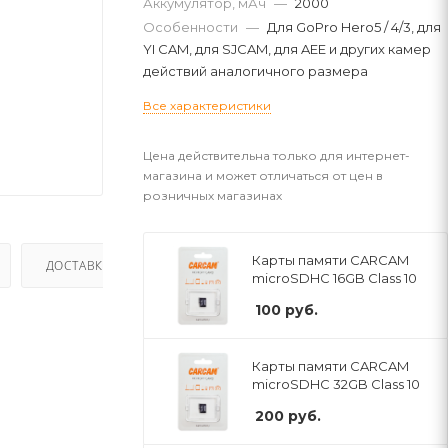
Аккумулятор, мАч
—
2000
Особенности
—
Для GoPro Hero5 / 4/3, для
YI CAM, для SJCAM, для AEE и других камер
действий аналогичного размера
Все характеристики
Цена действительна только для интернет-
магазина и может отличаться от цен в
розничных магазинах
Карты памяти CARCAM
ДОСТАВКА
microSDHC 16GB Class 10
100
руб.
Карты памяти CARCAM
microSDHC 32GB Class 10
200
руб.