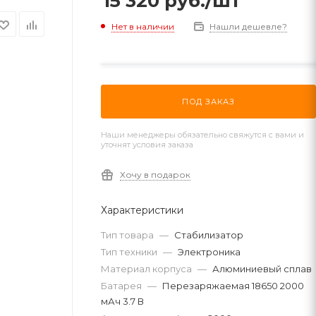
15 320
руб.
/шт
Нет в наличии
Нашли дешевле?
ПОД ЗАКАЗ
Наши менеджеры обязательно свяжутся с вами и
уточнят условия заказа
Хочу в подарок
Характеристики
Тип товара
—
Стабилизатор
Тип техники
—
Электроника
Материал корпуса
—
Алюминиевый сплав
Батарея
—
Перезаряжаемая 18650 2000
мАч 3.7 В