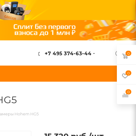
+7 495 374-63-44
0
ВОЙТИ
0
0
HG5
-камеры Hohem HG5