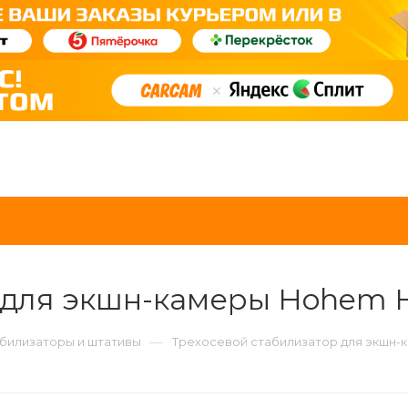
 для экшн-камеры Hohem 
—
билизаторы и штативы
Трехосевой стабилизатор для экшн