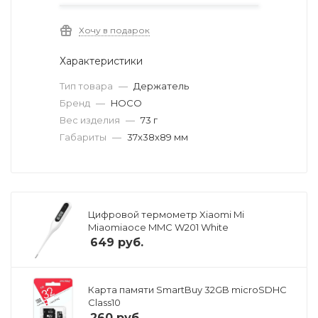
Хочу в подарок
Характеристики
Тип товара
—
Держатель
Бренд
—
HOCO
Вес изделия
—
73 г
Габариты
—
37x38x89 мм
Цифровой термометр Xiaomi Mi
Miaomiaoce MMC W201 White
649
руб.
Карта памяти SmartBuy 32GB microSDHC
Class10
260
руб.