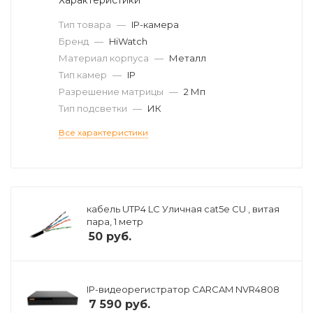
Тип товара
—
IP-камера
Бренд
—
HiWatch
Материал корпуса
—
Металл
Тип камер
—
IP
Разрешение матрицы
—
2 Мп
Тип подсветки
—
ИК
Все характеристики
кабель UTP4 LC Уличная cat5e CU , витая
пара, 1 метр
50
руб.
IP-видеорегистратор CARCAM NVR4808
7 590
руб.