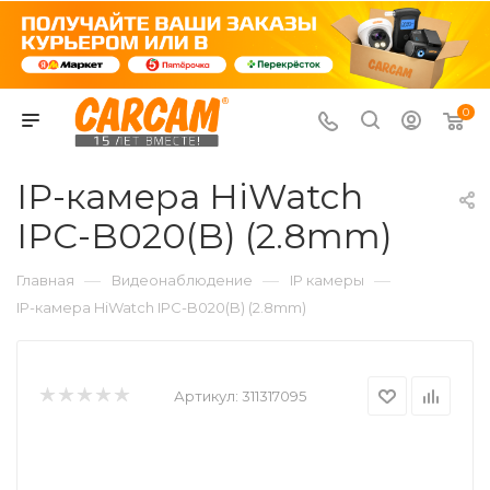
0
IP-камера HiWatch
IPC-B020(B) (2.8mm)
—
—
—
Главная
Видеонаблюдение
IP камеры
IP-камера HiWatch IPC-B020(B) (2.8mm)
Артикул:
311317095