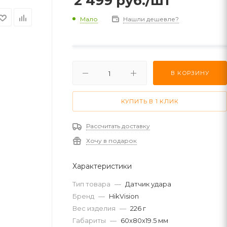
2 499
руб.
/шт
Мало
Нашли дешевле?
В КОРЗИНУ
КУПИТЬ В 1 КЛИК
Рассчитать доставку
Хочу в подарок
Характеристики
Тип товара
—
Датчик удара
Бренд
—
HikVision
Вес изделия
—
226 г
Габариты
—
60x80x19.5 мм