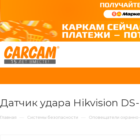
Датчик удара Hikvision 
—
—
Главная
Системы безопасности
Оповещатели охранно