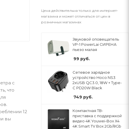
Цена действительна только для интернет-
магазина и может отличаться от цен в
розничных магазинах
Звуковой оповещатель
VP-1 PowerLai СИРЕНА
пьезо малая
99
руб.
Сетевое зарядное
устройство Hoco NS3
етра с
2xUSB QC3.0, 18W + Type-
C PD20W Black
ь, что
для
749
руб.
ов.
Компактная ТВ-
реблении 12
приставка с поддержкой
ли вы
видео 4K Youwei-Box X4
4K Smart TV Box 2Gb/8Gb