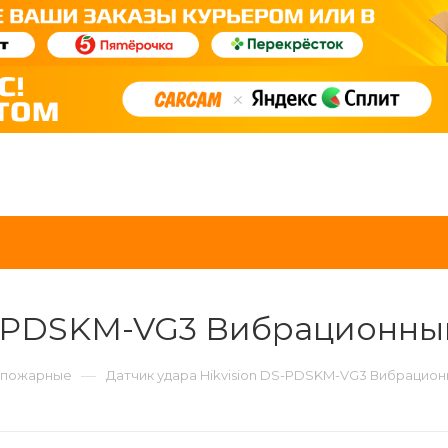
DS-PDSKM-VG3 Вибрационны
—
-пожарные
Датчик удара Hikvision DS-PDSKM-VG3 Вибрацио