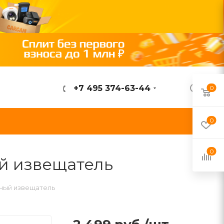
+7 495 374-63-44
0
ВОЙТИ
0
0
й извещатель
нный извещатель