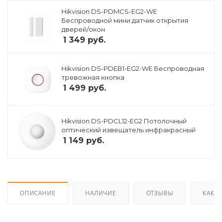
Hikvision DS-PDMCS-EG2-WE
Беспроводной мини датчик открытия
дверей/окон
1 349
руб.
Hikvision DS-PDEB1-EG2-WE Беспроводная
тревожная кнопка
1 499
руб.
Hikvision DS-PDCL12-EG2 Потолочный
оптический извещатель инфракрасный
1 149
руб.
ОПИСАНИЕ
НАЛИЧИЕ
ОТЗЫВЫ
КАК К