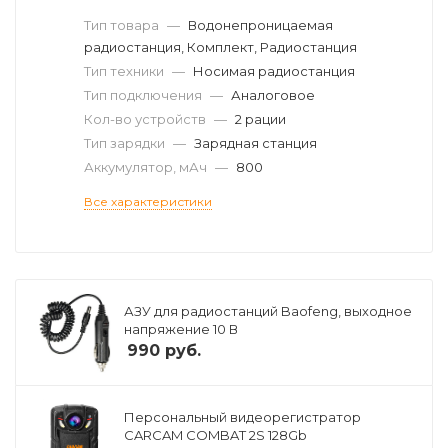
Тип товара
—
Водонепроницаемая
радиостанция, Комплект, Радиостанция
Тип техники
—
Носимая радиостанция
Тип подключения
—
Аналоговое
Кол-во устройств
—
2 рации
Тип зарядки
—
Зарядная станция
Аккумулятор, мАч
—
800
Все характеристики
АЗУ для радиостанций Baofeng, выходное
напряжение 10 В
990
руб.
Персональный видеорегистратор
CARCAM COMBAT 2S 128Gb