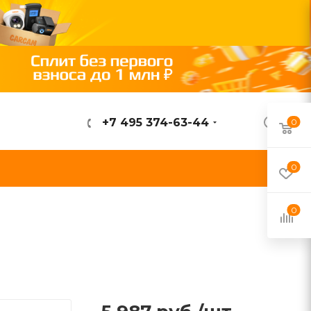
+7 495 374-63-44
0
ВОЙТИ
0
0