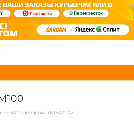
SM100
—
и
GSM сигнализации KIT-GSM100