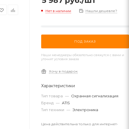
5 987
руб.
/шт
Нет в наличии
Нашли дешевле?
ПОД ЗАКАЗ
Наши менеджеры обязательно свяжутся с вами и
уточнят условия заказа
Хочу в подарок
Характеристики
Тип товара
—
Охранная сигнализация
Бренд
—
ATIS
Тип техники
—
Электроника
Цена действительна только для интернет-