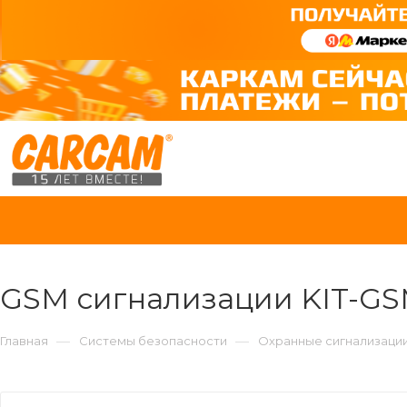
GSM сигнализации KIT-G
—
—
Главная
Системы безопасности
Охранные сигнализаци