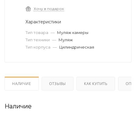
Хочу в подарок
Характеристики
Тип товара
—
Муляж камеры
Тип техники
—
Муляж
Тип корпуса
—
Цилиндрическая
НАЛИЧИЕ
ОТЗЫВЫ
КАК КУПИТЬ
ОПЛА
Наличие