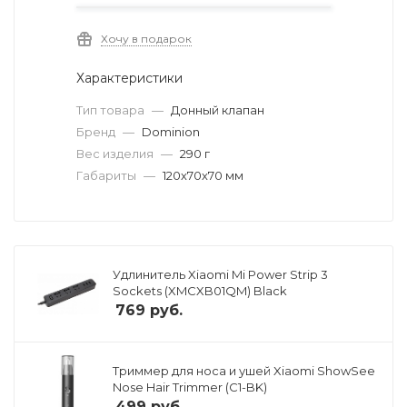
Хочу в подарок
Характеристики
Тип товара
—
Донный клапан
Бренд
—
Dominion
Вес изделия
—
290 г
Габариты
—
120х70х70 мм
Удлинитель Xiaomi Mi Power Strip 3
Sockets (XMCXB01QM) Black
769
руб.
Триммер для носа и ушей Xiaomi ShowSee
Nose Hair Trimmer (C1-BK)
499
руб.