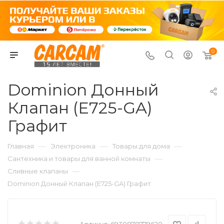
0
Dominion Донный
Клапан (E725-GA)
Графит
—
—
—
Главная
Электроника
Товары для дома
—
Сантехника и товары для ванной комнаты
—
Сливные клапаны
Dominion Донный Клапан (E725-GA) Графит
Артикул:
6930878779620