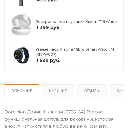
Беспроводные наушники Xiaomi T16 White
1 399
руб.
Умные часы Xiaomi Mibro Smart Watch A1
(XPAW007)
1 599
руб.
ОПИСАНИЕ
НАЛИЧИЕ
ОТЗЫВЫ
КАК К
Dominion Донный Клапан (E725-GA) Графит –
функциональная деталь для раковины, которая
вносит нотку стиля в любую ванную комнату.