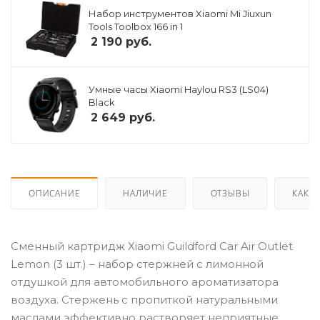
Набор инструментов Xiaomi Mi Jiuxun
Tools Toolbox 166 in 1
2 190
руб.
Умные часы Xiaomi Haylou RS3 (LS04)
Black
2 649
руб.
ОПИСАНИЕ
НАЛИЧИЕ
ОТЗЫВЫ
КАК К
Сменный картридж Xiaomi Guildford Car Air Outlet
Lemon (3 шт.) – набор стержней с лимонной
отдушкой для автомобильного ароматизатора
воздуха. Стержень с пропиткой натуральными
маслами эффективно растворяет неприятные