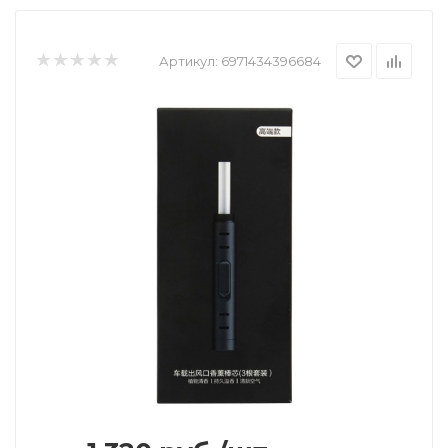
Артикул:
6971434396684