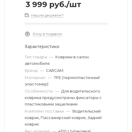
3 999
руб.
/шт
Нашли дешевле?
Хочу в подарок
Характеристики
Тип товара
—
Коврики в салон
автомобиля
Бренд
—
CARCAM
Материал
—
TPE (термопластичный
эластомер)
Особенности
—
Для водительского
коврика предусмотрены фиксаторы с
пластиковыми защелками
Комплект поставки
—
Водительский
коврик, Пассажирский коврик, Задний
коврик
Вес изделия
—
4120 г (упаковка)