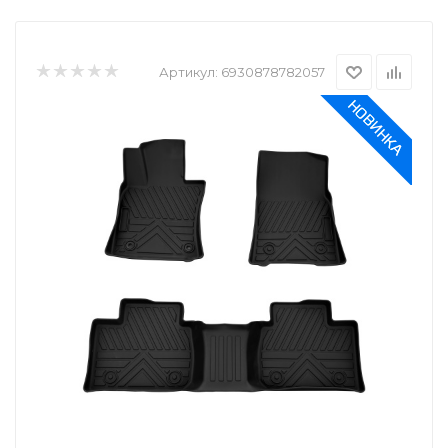
Артикул:
6930878782057