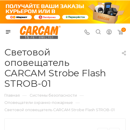
0
Световой
оповещатель
CARCAM Strobe Flash
STROB-01
—
—
Главная
Системы безопасности
—
Оповещатели охранно-пожарные
Световой оповещатель CARCAM Strobe Flash STROB-01