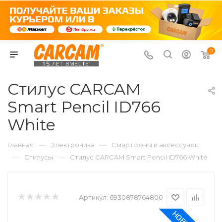
0
Стилус CARCAM
Smart Pencil ID766
White
—
—
Главная
Электроника
Смартфоны и аксессуары
—
—
Стилусы
Стилус CARCAM Smart Pencil ID766 White
Артикул:
6930878764800