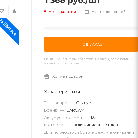
1 368
руб.
/шт
Нет в наличии
Нашли дешевле?
ПОД ЗАКАЗ
Наши менеджеры обязательно свяжутся с вами и
уточнят условия заказа
Хочу в подарок
Характеристики
Тип товара
—
Стилус
Бренд
—
CARCAM
Аккумулятор, мАч
—
125
Материал
—
Алюминиевый сплав
Длительность работы в режиме ожидания