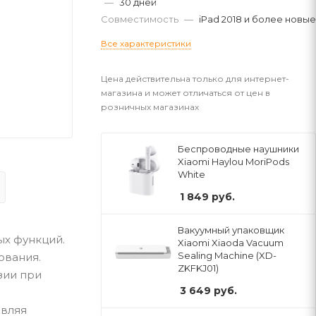
—
30 дней
Совместимость
—
iPad 2018 и более новые
Все характеристики
Цена действительна только для интернет-
магазина и может отличаться от цен в
розничных магазинах
Беспроводные наушники
Xiaomi Haylou MoriPods
White
1 849
руб.
Вакуумный упаковщик
ых функций.
Xiaomi Xiaoda Vacuum
Sealing Machine (XD-
ования.
ZKFKJ01)
зии при
3 649
руб.
авляя