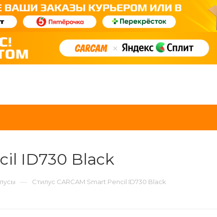
il ID730 Black
—
лусы
Стилус CARCAM Smart Pencil ID730 Black