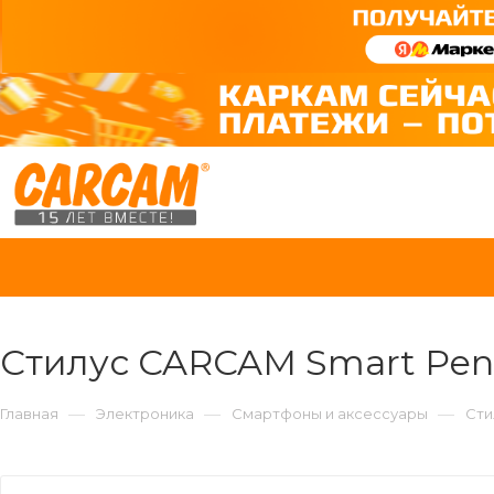
Стилус CARCAM Smart Penc
—
—
—
Главная
Электроника
Смартфоны и аксессуары
Сти