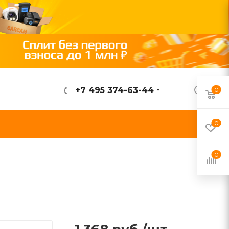
+7 495 374-63-44
0
ВОЙТИ
0
0