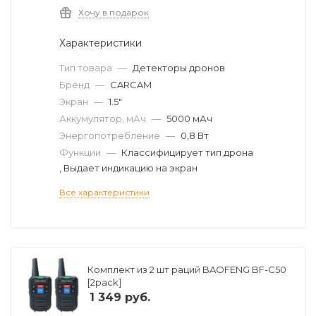
Хочу в подарок
Характеристики
Тип товара
—
Детекторы дронов
Бренд
—
CARCAM
Экран
—
1.5"
Аккумулятор, мАч
—
5000 мАч
Энергопотребление
—
0,8 Вт
Функции
—
Классифицирует тип дрона
, Выдает индикацию на экран
Все характеристики
Комплект из 2 шт раций BAOFENG BF-C50
[2pack]
1 349
руб.