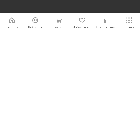
ПОДПИСАТЬСЯ НА РАССЫЛКУ
Главная
Кабинет
Корзина
Избранные
Сравнение
Каталог
+7 495 374-63-44
sales@carcam.ru