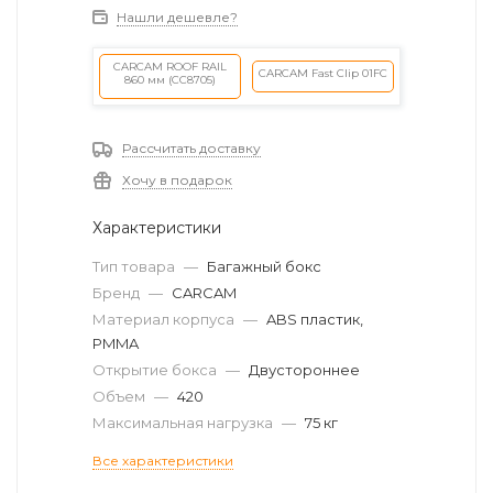
Нашли дешевле?
CARCAM ROOF RAIL
CARCAM Fast Clip 01FC
860 мм (CC8705)
Рассчитать доставку
Хочу в подарок
Характеристики
Тип товара
—
Багажный бокс
Бренд
—
CARCAM
Материал корпуса
—
ABS пластик,
PMMA
Открытие бокса
—
Двустороннее
Объем
—
420
Максимальная нагрузка
—
75 кг
Все характеристики