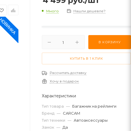
4 499
руб.
/шт
Много
Нашли дешевле?
В КОРЗИНУ
КУПИТЬ В 1 КЛИК
Рассчитать доставку
Хочу в подарок
Характеристики
Тип товара
—
Багажник на рейлинги
Бренд
—
CARCAM
Тип техники
—
Автоаксессуары
Замок
—
Да