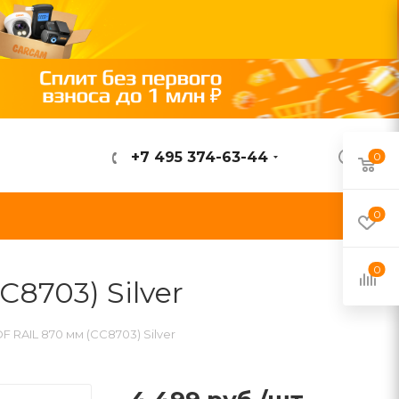
+7 495 374-63-44
0
ВОЙТИ
0
0
8703) Silver
RAIL 870 мм (CC8703) Silver