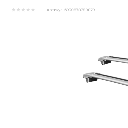
Артикул:
6930878780879