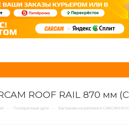
CAM ROOF RAIL 870 мм (CC
—
—
ей
Поперечные дуги
Багажник на рейлинги CARCAM ROOF 