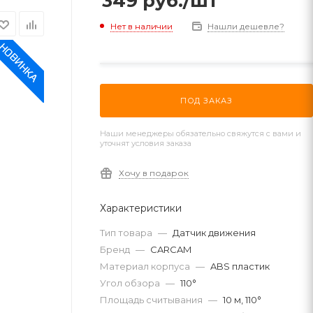
349
руб.
/шт
Нет в наличии
Нашли дешевле?
ПОД ЗАКАЗ
Наши менеджеры обязательно свяжутся с вами и
уточнят условия заказа
Хочу в подарок
Характеристики
Тип товара
—
Датчик движения
Бренд
—
CARCAM
Материал корпуса
—
ABS пластик
Угол обзора
—
110°
Площадь считывания
—
10 м, 110°