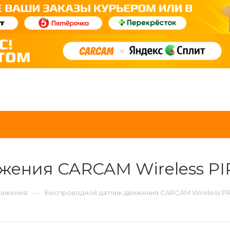
ения CARCAM Wireless PIR
—
вижения
Беспроводной датчик движения CARCAM Wireless PIR