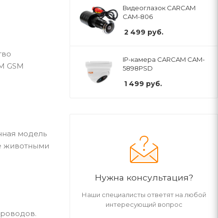
Видеоглазок CARCAM
CAM-806
2 499
руб.
тво
IP-камера CARCAM CAM-
AM GSM
5898PSD
1 499
руб.
нная модель
ые животными
Нужна консультация?
Наши специалисты ответят на любой
интересующий вопрос
проводов.