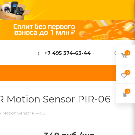
+7 495 374-63-44
0
ВОЙТИ
0
0
 Motion Sensor PIR-06
 Motion Sensor PIR-06