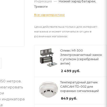
Индикация
—
Низкий заряд батареи,
Тревоги
Все характеристики
Цена действительна только для интернет-
магазина и может отличаться от цен в
розничных магазинах
Олевс M1-300
Электромагнитный замок
с уголком (серебряный
антик)
2 499
руб.
50 метров.
Температурный датчик
CARCAM TD-002 для
реагировать
охранных сигнализаций
ри
849
руб.
о индикатора
де