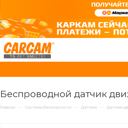
Беспроводной датчик движ
—
—
—
Главная
Системы безопасности
Датчики
Датчики д