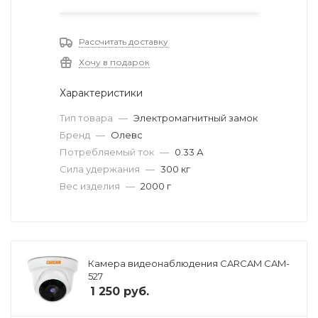
Рассчитать доставку
Хочу в подарок
Характеристики
Тип товара
—
Электромагнитный замок
Бренд
—
Олевс
Потребляемый ток
—
0.33 А
Сила удержания
—
300 кг
Вес изделия
—
2000 г
Камера видеонаблюдения CARCAM CAM-
527
1 250
руб.