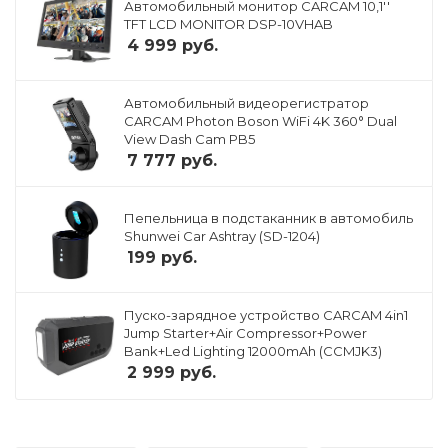
Автомобильный монитор CARCAM 10,1''
TFT LCD MONITOR DSP-10VHAB
4 999
руб.
Автомобильный видеорегистратор
CARCAM Photon Boson WiFi 4K 360° Dual
View Dash Cam PB5
7 777
руб.
Пепельница в подстаканник в автомобиль
Shunwei Car Ashtray (SD-1204)
199
руб.
Пуско-зарядное устройство CARCAM 4in1
Jump Starter+Air Compressor+Power
Bank+Led Lighting 12000mAh (CCMJK3)
2 999
руб.