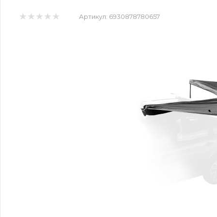
Артикул:
6930878780657