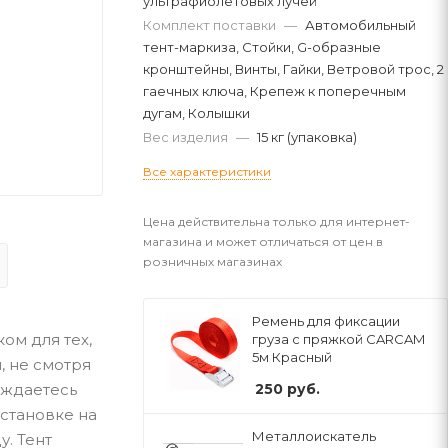
ультрафиолетовых лучей
Комплект поставки
—
Автомобильный
тент-маркиза, Стойки, G-образные
кронштейны, Винты, Гайки, Ветровой трос, 2
гаечных ключа, Крепеж к поперечным
дугам, Колышки
Вес изделия
—
15 кг (упаковка)
Все характеристики
Цена действительна только для интернет-
магазина и может отличаться от цен в
розничных магазинах
Ремень для фиксации
ом для тех,
груза с пряжкой CARCAM
5м Красный
, не смотря
аждаетесь
250
руб.
установке на
Металлоискатель
. Тент