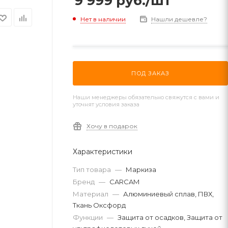
9 999
руб.
/шт
Нет в наличии
Нашли дешевле?
ПОД ЗАКАЗ
Наши менеджеры обязательно свяжутся с вами и
уточнят условия заказа
Хочу в подарок
Характеристики
Тип товара
—
Маркиза
Бренд
—
CARCAM
Материал
—
Алюминиевый сплав, ПВХ,
Ткань Оксфорд
Функции
—
Защита от осадков, Защита от