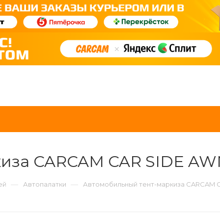
киза CARCAM CAR SIDE A
—
—
ей
Автопалатки
Автомобильный тент-маркиза CARCAM 