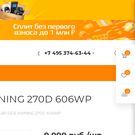
+7 495 374-63-44
0
ВОЙТИ
0
0
WNING 270D 606WP
CAR SIDE AWNING 270D 606WP