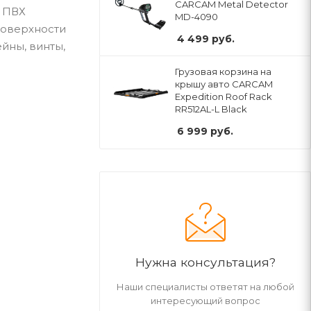
CARCAM Metal Detector
о ПВХ
MD-4090
поверхности
4 499
руб.
ейны, винты,
Грузовая корзина на
крышу авто CARCAM
Expedition Roof Rack
RR512AL-L Black
6 999
руб.
Нужна консультация?
Наши специалисты ответят на любой
интересующий вопрос