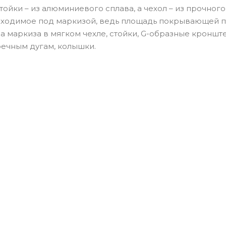
ойки – из алюминиевого сплава, а чехол – из прочног
еобходимое под маркизой, ведь площадь покрывающей 
ма маркиза в мягком чехле, стойки, G-образные кроншт
еречным дугам, колышки.