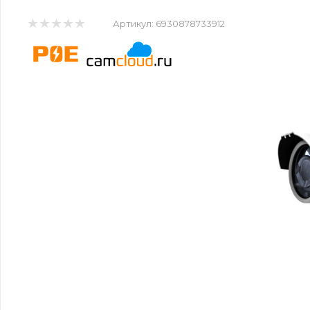
Артикул:
6930878733912