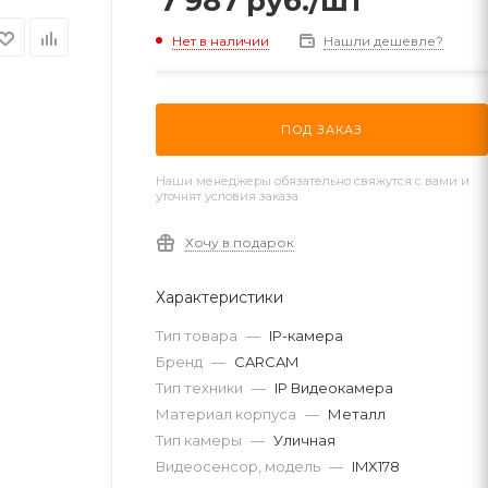
7 987
руб.
/шт
Нет в наличии
Нашли дешевле?
ПОД ЗАКАЗ
Наши менеджеры обязательно свяжутся с вами и
уточнят условия заказа
Хочу в подарок
Характеристики
Тип товара
—
IP-камера
Бренд
—
CARCAM
Тип техники
—
IP Видеокамера
Материал корпуса
—
Металл
Тип камеры
—
Уличная
Видеосенсор, модель
—
IMX178