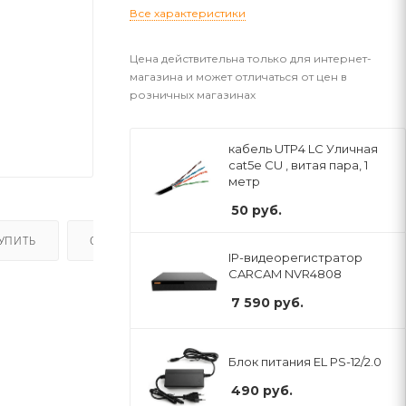
Все характеристики
Цена действительна только для интернет-
магазина и может отличаться от цен в
розничных магазинах
кабель UTP4 LC Уличная
cat5e CU , витая пара, 1
метр
50
руб.
КУПИТЬ
ОПЛАТА
ДОСТАВКА
IP-видеорегистратор
CARCAM NVR4808
7 590
руб.
Блок питания EL PS-12/2.0
490
руб.