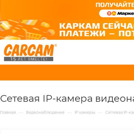
Сетевая IP-камера виде
—
—
—
Главная
Видеонаблюдение
IP камеры
Сетевая IP-