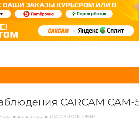
онаблюдения CARCAM CAM-
камера видеонаблюдения CARCAM CAM-5896P