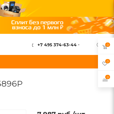
+7 495 374-63-44
0
ВОЙТИ
0
0
5896P